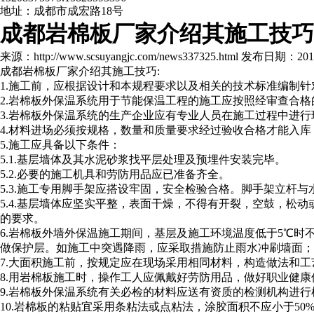
地址：成都市成宏路18号
成都岩棉板厂家介绍其施工技巧
来源：http://www.scsuyangjc.com/news337325.html 发布日期：2015-
成都岩棉板厂家介绍其施工技巧:
1.施工前，应根据设计和本规程要求以及相关的技术标准编制
2.岩棉板外保温系统用于节能保温工程的施工应按照经审查合
3.岩棉板外保温系统的生产企业应有专业人员在施工过程中进
4.材料进场必须按规格，数量和质量要求经过验收合格才能入
5.施工应具备以下条件：
5.1.基层墙体及其水泥砂浆找平层处理及预埋件安装完毕。
5.2.必要的施工机具和劳防用品应已准备齐全。
5.3.施工专用脚手架应搭设牢固，安全检验合格。脚手架立杆
5.4.基层墙体应坚实平整，表面干燥，不得有开裂，空鼓，松
的要求。
6.岩棉板外墙外保温施工期间，基层及施工环境温度低于5℃
做保护层。如施工中突遇降雨，应采取措施防止雨水冲刷墙面；
7.大面积施工前，按规定应在现场采用相同材料，构造做法和
8.用岩棉板施工时，操作工人应佩戴好劳防用品，做好职业健
9.岩棉板外保温系统有关必检的材料应送有资质的检测机构进
10.岩棉板的粘贴宜采用条粘法或点粘法，涂胶面积不应小于