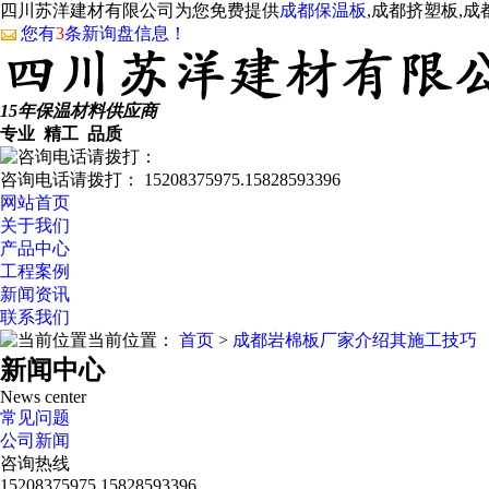
四川苏洋建材有限公司为您免费提供
成都保温板
,成都挤塑板,
您有
3
条新询盘信息！
15年保温材料供应商
专业 精工 品质
咨询电话请拨打：
15208375975.15828593396
网站首页
关于我们
产品中心
工程案例
新闻资讯
联系我们
当前位置：
首页
>
成都岩棉板厂家介绍其施工技巧
新闻中心
News center
常见问题
公司新闻
咨询热线
15208375975.15828593396