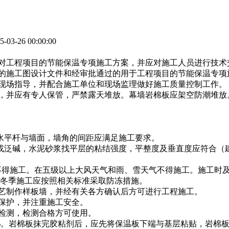
03-26 00:00:00
针对工程项目的节能保温专项施工方案，并应对施工人员进行技术
格的施工图设计文件和经审批通过的用于工程项目的节能保温专项
行现场指导，并配合施工单位和现场监理做好施工质量控制工作。
库，并应有专人保管，严禁露天堆放。幕墙岩棉板应架空防潮堆放
与水平杆与墙面，墙角的间距应满足施工要求。
动或泛碱，水泥砂浆找平层的粘结强度，平整度及垂直度应符合（建
时不得施工。在五级以上大风天气和雨、雪天气不得施工。施工时
冬季施工应按照相关标准采取防冻措施。
工艺制作样板墙，并经有关各方确认后方可进行工程施工。
康保护，并注重施工安全。
行检测，检测合格方可使用。
50%。岩棉板抹完胶粘剂后，应先将保温板下端与基层粘贴，岩