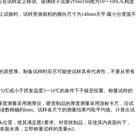
在试样架上移动。玻璃转子流量计mm1fm围为10一100L/h,精度
置上试验时，试样受淋面积的横向尺寸为148mm天平:最小分度值不
制品的原壁厚。制备试样时应尽可能使试样具有代表性，不要从带有
士5)℃或小于挥发温度5一10℃的条件下干燥至恒重。称量试样的
的厚度测量采用测厚仪，硬质制品的厚度测量采用游标卡尺，沿试
。读数精确到lmm。试样各尺寸的测量结果均取平均值。计算出试
喷头位置，使其满足图1要求。对管状制品，应使其内表面向下，
取表面水滴，立即称量试样的质量m2.