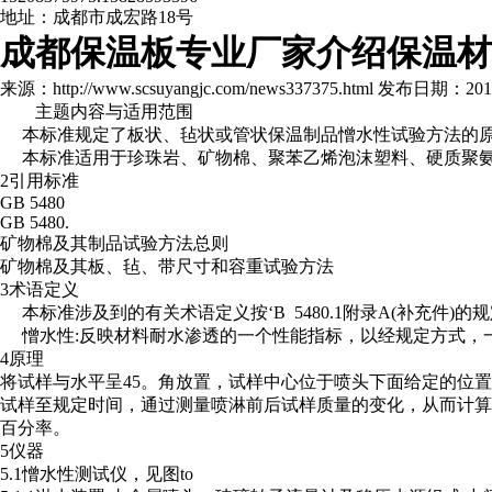
地址：成都市成宏路18号
成都保温板专业厂家介绍保温材
来源：http://www.scsuyangjc.com/news337375.html 发布日期：2016-
主题内容与适用范围
本标准规定了板状、毡状或管状保温制品憎水性试验方法的原
本标准适用于珍珠岩、矿物棉、聚苯乙烯泡沫塑料、硬质聚
2引用标准
GB 5480
GB 5480.
矿物棉及其制品试验方法总则
矿物棉及其板、毡、带尺寸和容重试验方法
3术语定义
本标准涉及到的有关术语定义按‘B 5480.1附录A(补充件)
憎水性:反映材料耐水渗透的一个性能指标，以经规定方式，
4原理
将试样与水平呈45。角放置，试样中心位于喷头下面给定的位
试样至规定时间，通过测量喷淋前后试样质量的变化，从而计
百分率。
5仪器
5.1憎水性测试仪，见图to