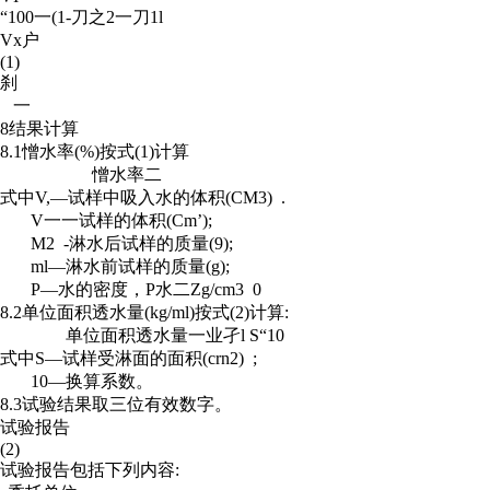
“100一(1-刀之2一刀1l
Vx户
(1)
刹
一
8结果计算
8.1憎水率(%)按式(1)计算
憎水率二
式中V,—试样中吸入水的体积(CM3) .
V一一试样的体积(Cm’);
M2 -淋水后试样的质量(9);
ml—淋水前试样的质量(g);
P—水的密度，P水二Zg/cm3 0
8.2单位面积透水量(kg/ml)按式(2)计算:
单位面积透水量一业孑l S“10
式中S—试样受淋面的面积(crn2) ;
10—换算系数。
8.3试验结果取三位有效数字。
试验报告
(2)
试验报告包括下列内容: