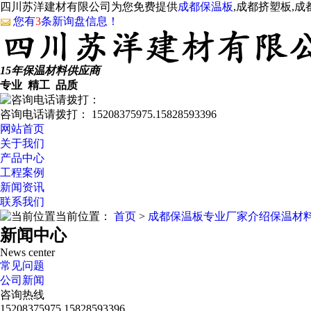
四川苏洋建材有限公司为您免费提供
成都保温板
,成都挤塑板,
您有
3
条新询盘信息！
15年保温材料供应商
专业 精工 品质
咨询电话请拨打：
15208375975.15828593396
网站首页
关于我们
产品中心
工程案例
新闻资讯
联系我们
当前位置：
首页
>
成都保温板专业厂家介绍保温材
新闻中心
News center
常见问题
公司新闻
咨询热线
15208375975.15828593396