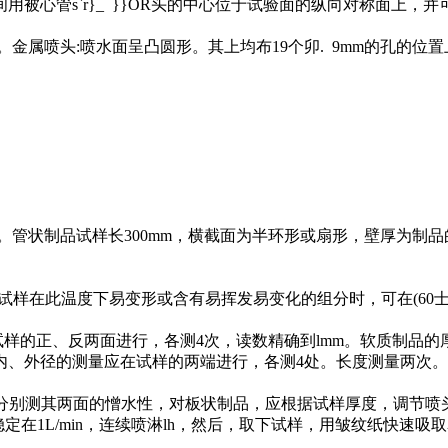
用被心管s`r}_ }}OR头的中心位于试验面的纵向对称面上，并可
上。金属喷头:喷水面呈凸圆形。其上均布19个卯. 9mm的孔的位
原厚。管状制品试样长300mm，横截面为半环形或扇形，壁厚为
。当试样在此温度下易变形或含有易挥发易变化的组分时，可在(60
试样的正、反两面进行，各测4次，读数精确到lmm。软质制品
品，内、外径的测量应在试样的两端进行，各测4处。长度测量两次
，应分别测其两面的憎水性，对板状制品，应根据试样厚度，调节
在1L/min，连续喷淋lh，然后，取下试样，用皱纹纸快速吸