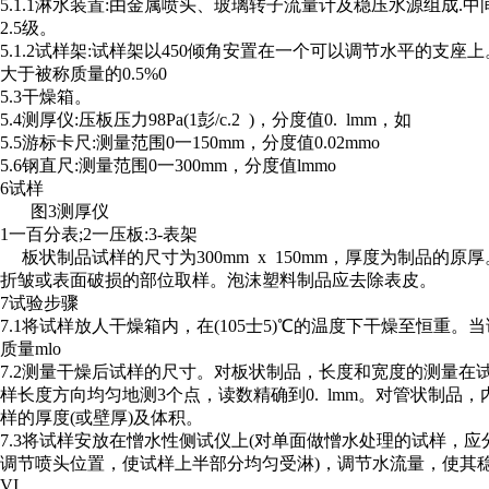
5.1.1淋水装置:由金属喷头、玻璃转子流量计及稳压水源组成.中间
2.5级。
5.1.2试样架:试样架以450倾角安置在一个可以调节水平的支座
大于被称质量的0.5%0
5.3干燥箱。
5.4测厚仪:压板压力98Pa(1彭/c.2 )，分度值0. lmm，如
5.5游标卡尺:测量范围0一150mm，分度值0.02mmo
5.6钢直尺:测量范围0一300mm，分度值lmmo
6试样
图3测厚仪
1一百分表;2一压板:3-表架
板状制品试样的尺寸为300mm x 150mm，厚度为制品的
折皱或表面破损的部位取样。泡沫塑料制品应去除表皮。
7试验步骤
7.1将试样放人干燥箱内，在(105士5)℃的温度下干燥至恒重
质量mlo
7.2测量干燥后试样的尺寸。对板状制品，长度和宽度的测量在
样长度方向均匀地测3个点，读数精确到0. lmm。对管状制
样的厚度(或壁厚)及体积。
7.3将试样安放在憎水性侧试仪上(对单面做憎水处理的试样
调节喷头位置，使试样上半部分均匀受淋)，调节水流量，使其稳定
VI