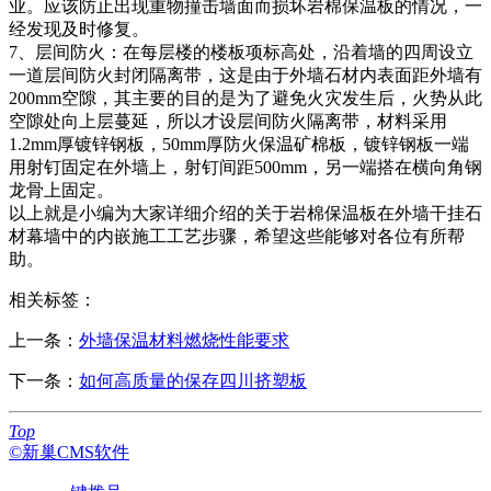
业。应该防止出现重物撞击墙面而损坏岩棉保温板的情况，一
经发现及时修复。
7、层间防火：在每层楼的楼板项标高处，沿着墙的四周设立
一道层间防火封闭隔离带，这是由于外墙石材内表面距外墙有
200mm空隙，其主要的目的是为了避免火灾发生后，火势从此
空隙处向上层蔓延，所以才设层间防火隔离带，材料采用
1.2mm厚镀锌钢板，50mm厚防火保温矿棉板，镀锌钢板一端
用射钉固定在外墙上，射钉间距500mm，另一端搭在横向角钢
龙骨上固定。
以上就是小编为大家详细介绍的关于岩棉保温板在外墙干挂石
材幕墙中的内嵌施工工艺步骤，希望这些能够对各位有所帮
助。
相关标签：
上一条：
外墙保温材料燃烧性能要求
下一条：
如何高质量的保存四川挤塑板
Top
©新巢CMS软件