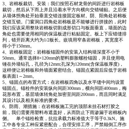
3、岩棉板裁切、安装：我们按照石材龙骨的间距进行岩棉板
裁切，然后从下而上并且沿着水平方向横向交错铺贴。之后便
从墙体拐角处开始垂直交错连接固定板材。阴、阳角处岩棉板
交错互锁。门窗洞口四角处岩棉板是不能够进行拼接的，此时
我们应该采用整块岩棉板切割成形切口与板面垂直，墙面的边
角处也需要使用相同的保温板进行粘贴固定。板上下应错缝排
列，错开距离大约为1/2板长。嵌填用窄条岩棉板，其宽度不
得小于150mm。
4、岩棉板固定：岩棉板锚固件的安装入结构墙深度不小于
50mm。通常选择8×120mm的塑料膨胀螺栓锚固，并且使用电
锤在外墙钻孔，孔径为12mm;孔深为120mm(含保温板厚度)，
这样便让岩棉板和外墙面紧密结合。锚固点紧固后应低于岩棉
板表面1～2mm。
5、锚固点的布置方式：在岩棉板四角以及水平缝中间均设置
锚固点。锚栓件的安装纵向间距300mm，横向间距400mm，梅
花形布置，基层墙体转角处加密至间距200mm，而且同时满足
其设计以及相关标准的要求。
6、防雨、潮措施：在岩棉板施工完的顶部未挂石材打胶之
前，我们需要用塑料布遮盖好，从而防止下雨渗漏于岩棉板内
侧。 单个锚栓检查，抗拉承载力标准值大于等于0.3kN。施
工中各专业工种应紧密配合，合理安排工序，严禁颠倒工序作